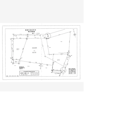
鴻巣市前砂測量図