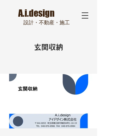
A.i.design
設計・
不動
産・施工
​玄関収納